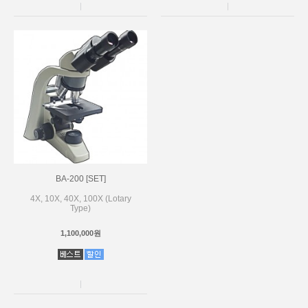
BA-200 [SET]
4X, 10X, 40X, 100X (Lotary
Type)
1,100,000원