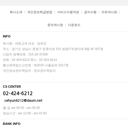
회사소개
개인정보취급방침
서비스이용약관
공지사항
자유게시판
문의게시판
다운로드
INFO
회사명 : 세현교역
대표 : 양유민
주소 : 경기도 성남시 중원구 둔춘대로 531 쌍용IT트윈타워 B동 6F 607호
사업자 등록번호 : 215-26-37206
전화 : 02-424-6212
팩스 : 02-424-6214
통신판매업신고번호 : 제2015-서울송파-0217호
개인정보관리책임자 : 정보관리책임자
CS CENTER
02-424-6212
sehyun6212@daum.net
월-금 am 09:30 - pm 05:30
점심시간 : am 12:00 - pm 01:00
BANK INFO