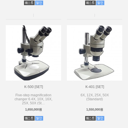
K-500 [SET]
K-401 [SET]
Five-step magnification
6X, 12X, 25X, 50X
changer 6.4X, 10X, 16X,
(Standard)
25X, 50X (St…
1,650,000원
1,550,000원