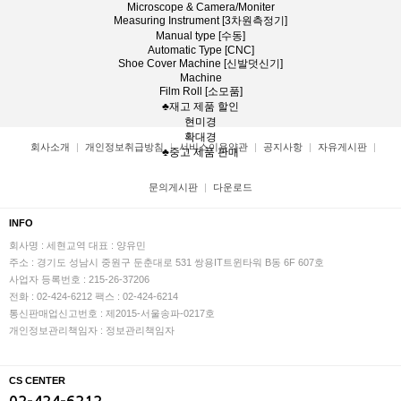
Microscope & Camera/Moniter
Measuring Instrument [3차원측정기]
Manual type [수동]
Automatic Type [CNC]
Shoe Cover Machine [신발덧신기]
Machine
Film Roll [소모품]
♣재고 제품 할인
현미경
확대경
회사소개
개인정보취급방침
서비스이용약관
공지사항
자유게시판
♣중고 제품 판매
문의게시판
다운로드
INFO
회사명 : 세현교역
대표 : 양유민
주소 : 경기도 성남시 중원구 둔춘대로 531 쌍용IT트윈타워 B동 6F 607호
사업자 등록번호 : 215-26-37206
전화 : 02-424-6212
팩스 : 02-424-6214
통신판매업신고번호 : 제2015-서울송파-0217호
개인정보관리책임자 : 정보관리책임자
CS CENTER