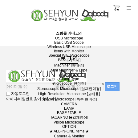
장바구니
분류
쇼핑몰 카테고리
USB Microscope
Basic USB Scope
Wireless USB Microscope
Items with Moniter
Special WIFI Microscope
로그인
Base [거치대]
Magnifier [확대경]
Mini Magnifier & Lupe
Stand Type
Clamp Type
Microscope [현미경]
Stereoscopic Microscope [실체현미경]
자동로그인
High-Resolution Microscope [고배율]
아이디/비밀번호 찾기
회원 가입
Special Microscope [특수 현미경]
CAMERA
LAMP
BASE / TABLE
TAGARNO [♣입체영상]
Vision Microscope
OPTION
★ ALL-IN-ONE Items ★
Camera & Moniter